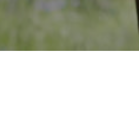
Övergripande mål
Öka svensk mjölkproduktions
bidrag till att föda världens
befolkning med hållbara
näringsrika produkter genom
att skapa förutsättningar för