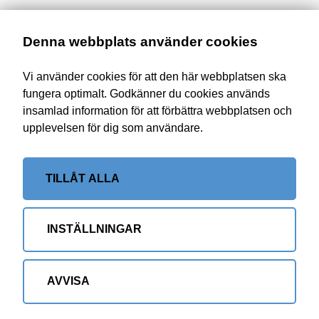
Tillväxtbolaget har under en lång tid arbetat för att säkra
Denna webbplats använder cookies
kapital för utlåning, och nu finns ett förslag från Lantmännen
om hur det kan lösas med hjälp av Lantmännen Finans. Det
Vi använder cookies för att den här webbplatsen ska
innebär att Svensk Mjölk inte nödvändigtvis behöver vara
fungera optimalt. Godkänner du cookies används
ägare till Tillväxtbolaget längre. Svensk Mjölk har därför
insamlad information för att förbättra webbplatsen och
bestämt sig för att lämna Tillväxtbolaget som ägare. Svensk
upplevelsen för dig som användare.
Mjölk kommer att fortsätta följa Tillväxtbolagets viktiga resa
framåt. Nu kommer vi att lägga tid och kapital på andra
områden som behöver utvecklas för att driva svensk
TILLÅT ALLA
mjölkproduktion framåt, säger ordförande Inger-Lise
Sjöström.
Här kan du läsa mer om Tillväxtbolaget:
Tillväxtbolaget
INSTÄLLNINGAR
säkrar nytt kapital
AVVISA